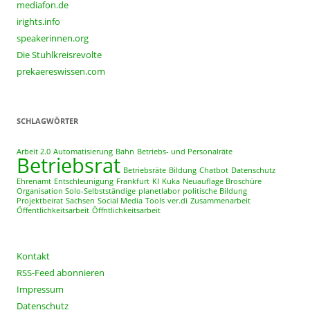
mediafon.de
irights.info
speakerinnen.org
Die Stuhlkreisrevolte
prekaereswissen.com
SCHLAGWÖRTER
Arbeit 2.0
Automatisierung
Bahn
Betriebs- und Personalräte
Betriebsrat
Betriebsräte
Bildung
Chatbot
Datenschutz
Ehrenamt
Entschleunigung
Frankfurt
KI
Kuka
Neuauflage Broschüre
Organisation Solo-Selbstständige
planetlabor
politische Bildung
Projektbeirat
Sachsen
Social Media
Tools
ver.di
Zusammenarbeit
Öffentlichkeitsarbeit
Öffntlichkeitsarbeit
Kontakt
RSS-Feed abonnieren
Impressum
Datenschutz